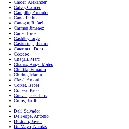
Calder, Alexander
Calvo, Carmen
Campillo, Antonio
Cano, Pedro
Canogar, Rafael
Carmen Jiménez
Cartel Toros
Castillo, Jorge
Castrortega, Pedro
Catarineu, Dora
Ceesepe
Chagall, Marc
Charris, Ángel Mateo
Chillida, Eduardo
Chirino, Martín
Clavé, Antoni
Coixet, Isabel
Conesa, Paco
Cuevas, José Luis
Curós, Jordi
Dalí, Salvador
De Felipe, Antonio
De Juan, Javier
De Maya, Nicolás