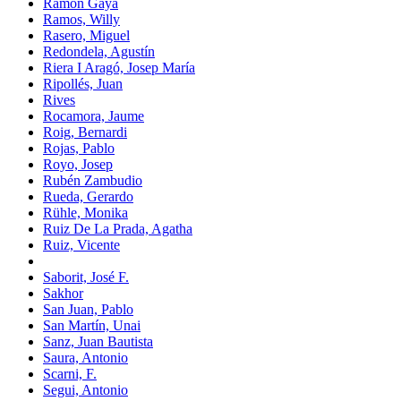
Ramón Gaya
Ramos, Willy
Rasero, Miguel
Redondela, Agustín
Riera I Aragó, Josep María
Ripollés, Juan
Rives
Rocamora, Jaume
Roig, Bernardi
Rojas, Pablo
Royo, Josep
Rubén Zambudio
Rueda, Gerardo
Rühle, Monika
Ruiz De La Prada, Agatha
Ruiz, Vicente
Saborit, José F.
Sakhor
San Juan, Pablo
San Martín, Unai
Sanz, Juan Bautista
Saura, Antonio
Scarni, F.
Segui, Antonio