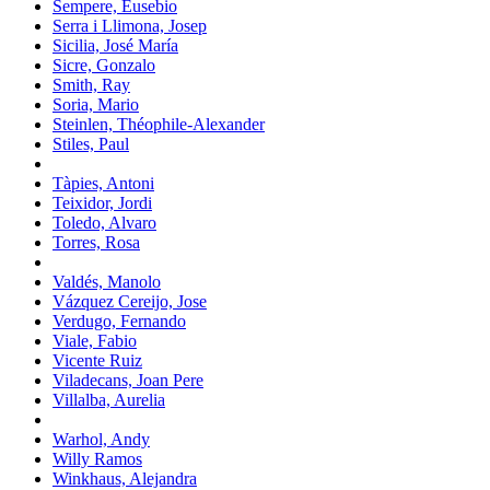
Sempere, Eusebio
Serra i Llimona, Josep
Sicilia, José María
Sicre, Gonzalo
Smith, Ray
Soria, Mario
Steinlen, Théophile-Alexander
Stiles, Paul
Tàpies, Antoni
Teixidor, Jordi
Toledo, Alvaro
Torres, Rosa
Valdés, Manolo
Vázquez Cereijo, Jose
Verdugo, Fernando
Viale, Fabio
Vicente Ruiz
Viladecans, Joan Pere
Villalba, Aurelia
Warhol, Andy
Willy Ramos
Winkhaus, Alejandra