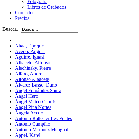
Fotografía
Libros de Grabados
Contacto
Precios
Buscar...
Abad, Enrique
Acedo, Ángela
Aguirre, Ignasi
Albacete, Alfonso
Alechinsky, Pierre
Alfaro, Andreu
Alfonso Albacete
Álvarez Basso, Darío
Ángel Fernández Saura
Ángel Haro
Ángel Mateo Charris
Ángel Pina Nortes
Ángela Acedo
Antonio Ballester Les Ventes
Antonio Campillo
Antonio Martínez Mengual
Appel, Karel