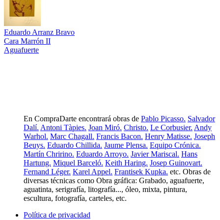
Eduardo Arranz Bravo
Cara Marrón II
Aguafuerte
En CompraDarte encontrará obras de
Pablo Picasso.
Salvador
Dalí.
Antoni Tàpies.
Joan Miró.
Christo.
Le Corbusier.
Andy
Warhol.
Marc Chagall.
Francis Bacon.
Henry Matisse.
Joseph
Beuys.
Eduardo Chillida.
Jaume Plensa.
Equipo Crónica.
Martín Chririno.
Eduardo Arroyo.
Javier Mariscal.
Hans
Hartung.
Miquel Barceló.
Keith Haring.
Josep Guinovart.
Fernand Léger.
Karel Appel.
Frantisek Kupka.
etc. Obras de
diversas técnicas como Obra gráfica: Grabado, aguafuerte,
aguatinta, serigrafía, litografía..., óleo, mixta, pintura,
escultura, fotografía, carteles, etc.
Política de privacidad