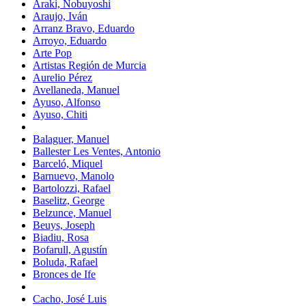
Araki, Nobuyoshi
Araujo, Iván
Arranz Bravo, Eduardo
Arroyo, Eduardo
Arte Pop
Artistas Región de Murcia
Aurelio Pérez
Avellaneda, Manuel
Ayuso, Alfonso
Ayuso, Chiti
Balaguer, Manuel
Ballester Les Ventes, Antonio
Barceló, Miquel
Barnuevo, Manolo
Bartolozzi, Rafael
Baselitz, George
Belzunce, Manuel
Beuys, Joseph
Biadiu, Rosa
Bofarull, Agustín
Boluda, Rafael
Bronces de Ife
Cacho, José Luis