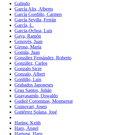
Galindo
García Alix, Alberto
García Gordillo, Carmen
García Sevilla, Ferrán
García, L.
Garcia-Ochoa, Luis
Gaya, Ramón
Genovés, Juan
Girona, María
Gomila, Juan
González Fernández, Roberto
González, Carlos
Gonzalo Sicre
Gonzalo, Albert
Gordillo, Luis
Grabados Japoneses
Grau Santos, Julián
Guayasamín, Oswaldo
Gudiol Corominas, Montserrat
Guinovart, Josep
Gutiérrez Solana, José
Haring, Keith
Haro, Ángel
Hartung, Hans