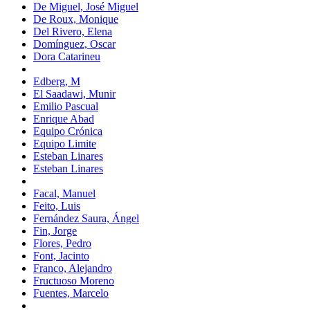
De Miguel, José Miguel
De Roux, Monique
Del Rivero, Elena
Domínguez, Oscar
Dora Catarineu
Edberg, M
El Saadawi, Munir
Emilio Pascual
Enrique Abad
Equipo Crónica
Equipo Limite
Esteban Linares
Esteban Linares
Facal, Manuel
Feito, Luis
Fernández Saura, Ángel
Fin, Jorge
Flores, Pedro
Font, Jacinto
Franco, Alejandro
Fructuoso Moreno
Fuentes, Marcelo