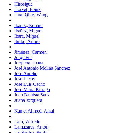
Hirosigue
Horvat, Frank
Huai Qing, Wang
Ibañez, Eduard
Ibañez, Miguel
Ibarz, Miguel
Iturbe, Arturo
Jiménez, Carmen
Jorge Fin
Jorquera, Juana
José Antonio Molina Sánchez
José Aurelio
José Lucas
Jose Luis Cacho
José María Párraga
Juan Bautista Sanz
Juana Jorquera
Kamel Ahmed, Amal
Lam, Wifredo
Lamazares, Antón
Lambertos, Pablo