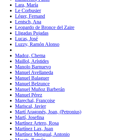
Lara, María
Le Corbusier
Léger, Fernand
Lentsch, Ana
Leopardo de Bronce del Zaire
Lligadas Pujadas
Lucas, José
Luzzy, Ramón Alonso
Madoz, Chema
Maillol, Arístides
Manolo Barnuevo
Manuel Avellaneda
Manuel Balaguer
Manuel Belzunce
Manuel Muñoz Barberán
Manuel Pérez
Marechal, Françoise
Mariscal, Javier
Martí Aragonés, Joan, (Petronius)
Martí, Josefina
Martínez Artero, Rosa
Martínez Lax, Juan
Martínez Mengual, Antonio
Masats, Ramón