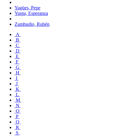
Yagües, Pepe
Yunta, Esperanza
Zambudio, Rubén
A
B
C
D
E
F
G
H
I
J
K
L
M
N
O
P
Q
R
S