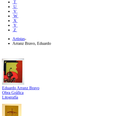
T
U
V
W
X
Y
Z
Artistas
-
Arranz Bravo, Eduardo
Eduardo Arranz Bravo
Obra Gráfica
Litografía